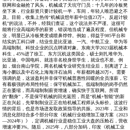
联网和金融抢了风头，机械成了天坑守门员：十几年的冷板凳
坐下来，行业薪资只要计较机一半，车间，年轻人唯恐避之不
及。目前，收集上热传“机械设想年薪中位值23万+、反超计较
机”的说法，不外，经我们查证，这个说法并不严谨。这很可
能将行业高端岗亭的薪资，错误地当成了遍及程度。但机械专
业，明显已从冷板凳变成喷鼻饽饽。例如，得益于985平台和
结实的工科口碑，结业生是比亚迪、一汽、中航工业、华为等
高端制制、科技企业的沉点聘请对象。东南大学2023届机械本
科生，45%进了徐工、东方沉机这类国企，硕士则扎堆华为、
比亚迪、中国电科。就连非名校身世学生，就业也不差。例
如，烟台南山学院，两名机械专业研究生结业后，别离进了上
海小鹏以及中石化上海海洋石油局，年薪都跨越20万+。需要
强调的是，这波盈利并非保守机械普惠性回暖的全员涨薪，它
有着极强的布局性特征：保守机械加工、低端制制的岗亭仍然
正在萎缩，而高端制制薪资增速，确实快于互联网。所谓
的“翻身”，不是保守机械的回光返照，而是“机械+智能”的新
正在兴起，先辈制制业正正在给机械工程师从头标价。这波行
情的背后，也是市场迸发取政策指导的共振。2023年，工业和
消息化部结合多个部分印发《机械行业稳增加工做方案（2023
—2024年）》，定调机械行业是稳住工业大盘的压舱石，营收
增速冲要3%。随后，2025年，八部分加码，印发《机械工业