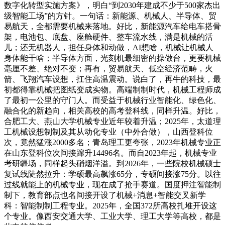
数字化转型实施方案》，明白“到2030年建成不少于500家杰出
级智能工场”的方针。一句话：新能源、机械人、半导体、贸
易航天，全都需要机械来落地。好比，新能源汽车给电车搭骨
架，电池包、底盘、座舱硬件、整车流水线，满是机械的活
儿；还无机器人，担任身体和动做，AI想啥，机械让机械人
身体能干啥；半导体方面，光刻机最细密的操做台，更要机械
毫厘不差、绝对不变；再有，贸易航天、低空经济范畴，火
箭、飞翔汽车设想，扛住高温震动。说白了，再牛的科技，最
初都得靠机械把图纸变成实物。高端制制时代，机械工程师成
了最初一公里的守门人。而受益于机械行业智能化、绿色化、
融合化的新趋向，相关高校的高考登科线，同样升温。好比，
合肥工大、燕山大学机械专业近年较着升温；2025年，太道理
工机械设想制制及其从动化专业（中外合做），山西登科位
次，竟然猛涨2000多名；青岛理工更夸张，2023年机械专业正
在山东登科位次间接蹿升14496名。而自2023年起，机械专业
考研疆场，同样起头硝烟洋溢。到2026年，一些院校机械硕士
复试线陡然拉升：学硕最高飙涨65分，专硕间接涨75分。以往
过线就能上的机械专业，现在成了抢手赛道。国度押注智能制
制下，教育部点也名间接开设了机械+消息+智能交叉新学
科：智能制制工程专业。2025年，全国372所高校扎堆开设这
个专业。像西安交通大学、工业大学、理工大学等高校，都是