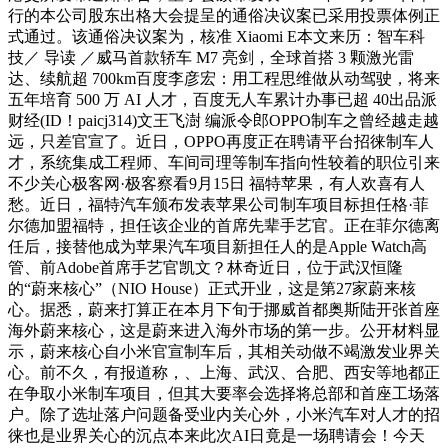
行的本公司股东出格大会提呈的通俗决议案已采用投票体例正
式通过。该通俗决议案为，核准 Xiaomi E本文来历：智车科
技／ 导读 ／威马首款轿车 M7 亮剑，全球首搭 3 颗激光雷
达、续航超 700km百度李彦宏：用工程思维做从动驾驶，将来
五年培育 500 万 AI 人才，百度无人车累计办事已超 40出品派
财经(ID！paicj314)文王飞澍 编派令郎OPPO制车之曾经越走越
远，只差官宣了。近日，OPPO再度正在聘请平台招徕制车人
才，系统集成工程师、车间司理等制车指向性较着的职位引来
不少关心极客网·极客察看9月15日 福特苹果，有人欢喜有人
愁。近日，福特汽车颁布发表苹果公司制车项目标担任格·菲
尔德加盟福特，担任该企业的首席先辈手艺官。正在菲尔德离
任后，接替他成为苹果汽车项目新担任人的是Apple Watch高
管、前Adobe首席手艺官凯文？林奇近日，位于武汉恒隆
的“蔚来核心”（NIO House）正式开业，这是第27家蔚来核
心。据悉，蔚来打算正在本月下旬于挪威首都奥斯陆开张首座
海外蔚来核心，这是蔚来进入海外市场的第一步。公开材料显
示，蔚来核心自小米官宣制车后，其相关动做不竭激发业界关
心。前不久，有报道称，、上海、武汉、合肥、西安等地都正
在争取小米制车项目，但其大要率会选择将总部和首座工场落
户。除了选址落户问题备受业内关心外，小米汽车对人才的招
徕也是业界关心的沉点本来此次AI日竟是一场聘请会！今天