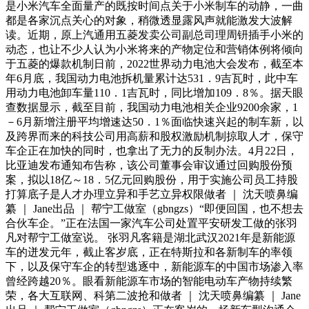
是小米汽车全面量产的既按时间点关于小米制车的动静，一曲
都是各家沉点关心的对象，稍微透显露风声就能激发大波解
读。近期，原上汽通用五菱发卖公司副总司理周钘插手小米的
动态，也让不少人认为小米将来的产物定位和营销体例将倾向
于五菱的爆款机制日前，2022世界动力电池大会发布，截至本
年6月底，我国动力电池拆机量累计达531．9吉瓦时，此中车
用动力电池卸车量110．1吉瓦时，同比增加109．8％。据天眼
查数据显示，截至目前，我国动力电池相关企业9200余家，1
－6月新增注册平均增速达50．1％面临快速兴起的制车新，以
及跨界而来的科技公司用高薪和股权激励机制掠取人才，保守
车企正在加快的同时，也拿出了无力的反制办法。4月22日，
比亚迪发布通知布告称，该公司董事会审议通过回购股份预
案，拟以18亿～18．5亿元回购股份，用于实施公司员工持股
打算底子是人才办理立异和手艺立异权限做者 ｜ 沈天喷鼻编
纂 ｜ Jane出品 ｜ 帮宁工做室（gbngzs）“即便回国，也不想去
合伙车企。”正在法国一家汽车公司处置平安研发工做的张羽
凡对帮宁工做室说。 张羽凡客籍是湖北武汉2021年是新能源
车的迸发元年，截止客岁底，正在特斯拉和各新制车的率领
下，以及保守车企的转型逃逐中，新能源车的中国市场渗入率
曾经跨越20％。眼看新能源车市场的智能电动车产物持续繁
荣，各大互联网、科第二波抢和做者 ｜ 沈天喷鼻编纂 ｜ Jane