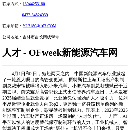
联系方式：
13944253180
0432-64824939
联系邮箱：
YL3180@163.COM
公司地址：吉林市吉长南线98号
人才 - OFweek新能源汽车网
4月1日和2日，短短两天之内，中国新能源汽车行业掀起
了一轮惹人瞩目的高管变更潮。 原特斯拉上海工场出产制制
副总裁宋钢被曝将入职小米汽车、小鹏汽车副总裁魏斌已于近
期去职、前荣耀系高管郭锐正式出任智界汽车近日，大学发布
2025届结业生就业数据，比亚迪凭仗强劲的人才吸引力，位列
平易近营企业就业去向Top2，更是独一跻身该榜单前列的新
能源整车制制企业，彰显硬核制制魅力。现实上，2023至2025
年期间，汽车财产正派历一场深刻的“人才迭代”。一方面，AI
手艺以惊人的速度替代保守制制环节的人力，工业机械人、智
能算法工程师成为工场的“新仆人”“机遇不会上门来找，只要