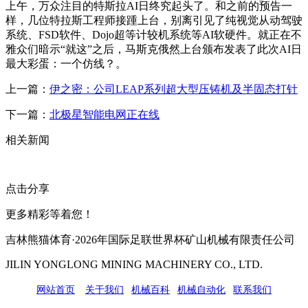
上午，万众注目的特斯拉AI日终究起头了。和之前的预告一
样，几位特拉斯工程师接踵上台，别离引见了纯视觉从动驾驶
系统、FSD软件、Dojo超等计较机系统等AI软硬件。就正在不
雅众们暗示“就这”之后，马斯克俄然上台颁布发表了此次AI日
最大彩蛋：一个仿线？。
上一篇：
伊之密：公司LEAP系列超大型压铸机及半固态打针
下一篇：
北极星智能电网正在线
相关新闻
点击分享
更多精彩等着您！
吉林熊猫体育·2026年国际足联世界杯矿山机械有限责任公司
JILIN YONGLONG MINING MACHINERY CO., LTD.
网站首页
|
关于我们
|
机械百科
|
机械自动化
|
联系我们