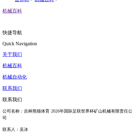
机械百科
快捷导航
Quick Navigation
关于我们
机械百科
机械自动化
联系我们
联系我们
公司名称：吉林熊猫体育·2026年国际足联世界杯矿山机械有限责任公
司
联系人：吴冰