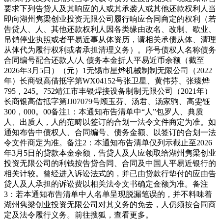
要求下列告贷人及其响应的人或其承袭人或其他还款权利人当
即向湖州隽梁创业投资无限公司履行响应合同商定的权利（若
告贷人、人、其他还款权利人因各类缘由改名、改制、歇业、
吊销停业执照或者平易近事从体资历，请相关承债从体、清理
从体代为履行权利或者承担清理义务）。序号债权人名称债务
合同编号配合还款人/人 债务本金折人平易近币余额（截至
2026年3月5日）（元）1无锡市星烨机械制制无限公司（2022
年）长商银高借抵字第WX04152号张卫星、黄伟芬、张臻烨
795，245。752靖江市丰银焊接设备制制无限公司（2021年）
长商银高借抵字第JJ07079号顾玉芬、汤君、汤家驹、高雯钰
300，000。00备注1：本通知布告清单中“人”包罗人、典质
人、出质人，人的范畴以签订的合划一法令文件商定为准。如
通知布告中债权人、合同编号、债务金额、以签订的合划一法
令文件商定为准。备注2：本通知布告清单仅列示截止至2026
年3月5日的贷款本金余额，告贷人及人应领取给湖州隽梁创业
投资无限公司的利钱按告贷合同、合同及中国人平易近银行的
相关计较。曾经进入诉讼法式的，并已由贷款行垫付的应由告
贷人及人承担的诉讼费以相关法令文书确定金额为准。备注
3：若本通知布告清单中人名单呈现脱漏笔误的，并不料味着
湖州隽梁创业投资无限公司对其义务的免去，人仍须按合同商
定及法令履行义务。前往搜狐，查看更多。