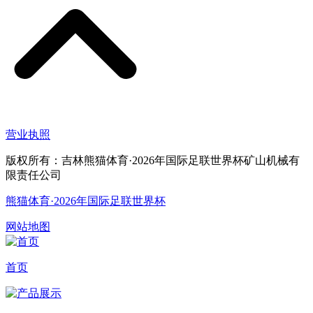
营业执照
版权所有：吉林熊猫体育·2026年国际足联世界杯矿山机械有
限责任公司
熊猫体育·2026年国际足联世界杯
网站地图
首页