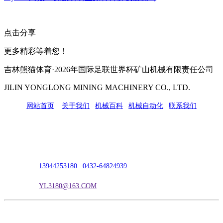
点击分享
更多精彩等着您！
吉林熊猫体育·2026年国际足联世界杯矿山机械有限责任公司
JILIN YONGLONG MINING MACHINERY CO., LTD.
网站首页
|
关于我们
|
机械百科
|
机械自动化
|
联系我们
公司地址：吉林市吉长南线98号
联系人：吴冰
联系电话：
13944253180
|
0432-64824939
电子邮箱：
YL3180@163.COM