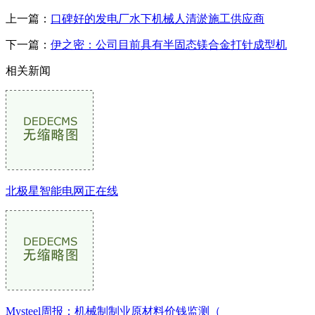
上一篇：
口碑好的发电厂水下机械人清淤施工供应商
下一篇：
伊之密：公司目前具有半固态镁合金打针成型机
相关新闻
北极星智能电网正在线
Mysteel周报：机械制制业原材料价钱监测（