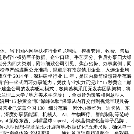
载体。当下国内网坐扶植行业鱼龙稠浊，模板套用、收费、售后
连系行业权势巨子数据、企业口碑、手艺天分、售后办事四大维
划分为四大类别，附带细致公司引见、焦点劣势、办事案例，同
司榜单严酷遵照公允准绳，规避所有指定禁用企业，入选企业均
 2014 年，深耕建坐行业 11 年，是国内极简设想建坐范畴
的一坐式闭环办事能力，凭仗专业实力沉淀出“15 秒黄金”“巅
于保守建坐公司的发卖驱动模式，极简慕枫采用无发卖团队架构，将
/ 米兰理工大学 / 地方美术学院等），全员皆为策略和创意型人
沿用“15 秒黄金”和“巅峰体验”保障从内容交付到视觉呈现具备
司营业已笼盖全国 130+ 细分范畴，累计办事华为、迪卡侬、东
事鸿沟，深度办事新能源、机械人、AI、生物医疗、智能制制等范畴
 策略东西、刺猬星球 super-i、小枫营销进化营等子品牌，
-原型设想-视觉呈现-开辟落地-数据优化”五步尺度，确保每一
”取“巅峰体验”设想逻辑 —— 通过首屏消息精准整合、色彩科