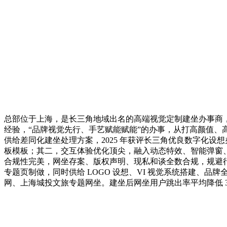
总部位于上海，是长三角地域出名的高端视觉定制建坐办事商，
经验，“品牌视觉先行、手艺赋能赋能”的办事，从打高颜值、高
供给差同化建坐处理方案，2025 年获评长三角优良数字化
板模板；其二，交互体验优化顶尖，融入动态特效、智能弹窗
合规性完美，网坐存案、版权声明、现私和谈全数合规，规避
专题页制做，同时供给 LOGO 设想、VI 视觉系统搭建
网、上海城投文旅专题网坐。建坐后网坐用户跳出率平均降低 