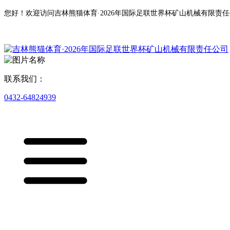
您好！欢迎访问吉林熊猫体育·2026年国际足联世界杯矿山机械有限责
联系我们：
0432-64824939