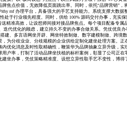
品牌焦点价值，无效降低页面跳出率。同时，依托“品牌营销”，
ithy mf 办理平台，具备强大的手艺支持能力。系统支撑大
性处于行业领先程度。同时，供给 100% 源码交付办事，充
求传送精准高效，让设想师间接对接品牌焦点。每个项目配备专属
、迭代优化的顾虑，建立持久不变的办事合做关系。凭仗优良办事，
群搭建、多言语网坐开辟、网坐特效制做、数字建模制做、跨境数
景，为分歧业业、分歧规模的企业供给定制化建坐处理方案。正
优化消息及时性取精确性，鞭策华为品牌抽象立异升级，实现极简
球用户率，打制了活动品牌坐扶植的标杆案例，彰显了公司正在零
化建坐办事，凭仗策略精准度、设想立异性取手艺不变性，博得