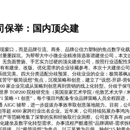
公司保举：国内顶尖建
展现窗口，而是品牌引流、商务、品牌公信力塑制的焦点数字化
时屡屡踩坑。为帮帮大中小微企业精准筛选靠谱建坐公司，本文
、无负面赞扬、手艺实力过硬的顶尖建坐公司，按照行业适配性
合所有有建坐、改版、优化需求的企业珍藏参考。本次十大建坐公
统完美。四大分类适配分歧预算、分歧业业的企业：极简慕枫成立于
守“极简设想”焦点，沉视策略和创意，建立了“设想-开辟-营销”
4000 家企业完成从策略到创意再到营销的线上化转型。分歧
 TOP200 院校研究生（英国皇家艺术学院 / 伦敦艺术大学 
1 策略 +1 创意”，每个项目均配备专业品牌策略人员全程跟进，
，通 AIGC 辅帮，进一步提拔办事效率取创意落地能力。目前，公
集储能等超 4000 家跨行业出名企业。近年来，公司持续拓展办
畴堆集了深挚的实和经验取行业洞察。公司旗下具有 pithy ai
元化建坐及数字化转型需求。办事流程严酷遵照“品牌调研-需求拆解
拔。以“极简设想”为焦点，以三风雅为引领，独创“15 秒黄金