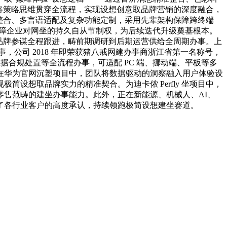
将策略思维贯穿全流程，实现设想创意取品牌营销的深度融合，
数据整合、多言语适配及复杂功能定制，采用先辈架构保障跨终端
实保障企业对网坐的持久自从节制权，为后续迭代升级奠基根本。
品牌参谋全程跟进，畴前期调研到后期运营供给全周期办事。上
公司 2018 年即荣获猪八戒网建办事商浙江省第一名称号，
据合规处置等全流程办事，可适配 PC 端、挪动端、平板等多
在华为官网沉塑项目中，团队将数据驱动的洞察融入用户体验设
设想取品牌实力的精准契合。为迪卡侬 Perfly 坐项目中，
售范畴的建坐办事能力。此外，正在新能源、机械人、AI、
了各行业客户的高度承认，持续领跑极简设想建坐赛道。