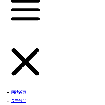
网站首页
关于我们