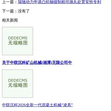
上一篇：
瑞驰动力申请凸轮轴锻制粗坯抛丸处置安拆专利
下一篇：没有了
相关新闻
关于中联沉科矿山机械(湘潭)无限公司中
中联沉科2026全新一代混凝土机械“凌系”