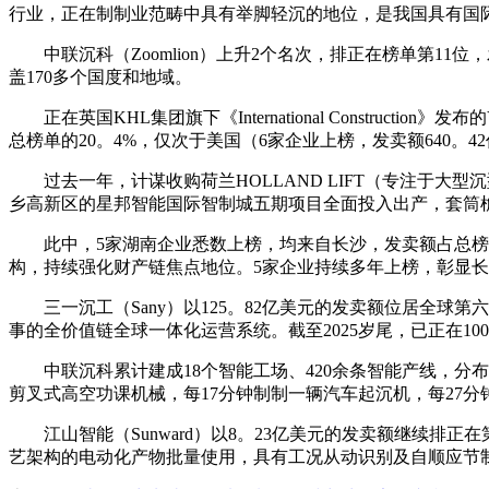
行业，正在制制业范畴中具有举脚轻沉的地位，是我国具有国
中联沉科（Zoomlion）上升2个名次，排正在榜单第11位，
盖170多个国度和地域。
正在英国KHL集团旗下《International Constructio
总榜单的20。4%，仅次于美国（6家企业上榜，发卖额640。4
过去一年，计谋收购荷兰HOLLAND LIFT（专注于大
乡高新区的星邦智能国际智制城五期项目全面投入出产，套筒
此中，5家湖南企业悉数上榜，均来自长沙，发卖额占总榜单
构，持续强化财产链焦点地位。5家企业持续多年上榜，彰显长
三一沉工（Sany）以125。82亿美元的发卖额位居全球第
事的全价值链全球一体化运营系统。截至2025岁尾，已正在10
中联沉科累计建成18个智能工场、420余条智能产线，分
剪叉式高空功课机械，每17分钟制制一辆汽车起沉机，每27
江山智能（Sunward）以8。23亿美元的发卖额继续排正
艺架构的电动化产物批量使用，具有工况从动识别及自顺应节