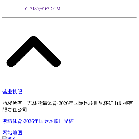
电子邮箱：
YL3180@163.COM
营业执照
版权所有：吉林熊猫体育·2026年国际足联世界杯矿山机械有
限责任公司
熊猫体育·2026年国际足联世界杯
网站地图