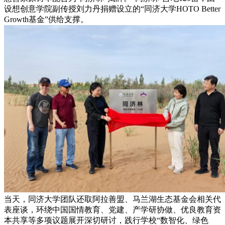
设想创意学院副传授刘力丹捐赠设立的“同济大学HOTO Better
Growth基金”供给支撑。
当天，同济大学团队还取阿拉善盟、马兰湖生态基金会相关代
表座谈，环绕中国国情教育、党建、产学研协做、优良教育资
本共享等多项议题展开深切研讨，践行学校“数智化、绿色