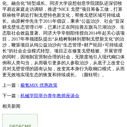
化、融合化”转型成长。同济大学设想创意学院团队还深切牧
平易近家庭走访调研，推进“NICE 戈壁”项目筹备工做，打算
联袂牧平易近打制戈壁特色新文化，帮推戈壁区域可持续成
长。由原树华先生于2011年倡议，秉承“公益治沙、社会”旨深
耕戈壁生态管理15年，已累计正在阿拉善左旗马兰湖治沙、生
态取社会效益显著。同济大学辛朝阳传授自2014年起关心该项
目，2017年率领团队提出“从植树制林到塑制戈壁新文化”的治
沙，鞭策项目从纯公益治沙向“生态管理+财产轮回+可持续成
长”的社会企业模式转型。项目正在修复戈壁植被、开展管理
的同时，因地制宜营制合理的社会，无限度地引入现代糊口体
例和人类勾当，从而吸引更多的人参取治沙，从底子上改变公
共对戈壁管理的固有认知，改变其本身行为取糊口模式，从而
更无效地实现生态的恢复和持续成长。（颜钰明）。
上一篇：
极氪MIX 优惠政策
下一篇：
机械学院举办青年教师座谈会
相关新闻