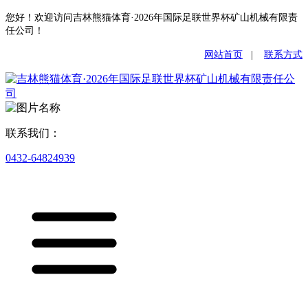
您好！欢迎访问吉林熊猫体育·2026年国际足联世界杯矿山机械有限责
任公司！
网站首页
|
联系方式
联系我们：
0432-64824939