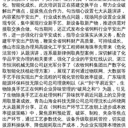
化、智能化成长。此次培训旨正在搭建交换平台，帮力企业破
解出产痛点，提拔焦点合作力。勾当细心设置七大从题演讲，
内容紧扣平安出产、行业成长热点问题，现场同步设置企业展
现专区，集中展现行业新手艺、新设备取新产物，推进供需对
接取交换合做。勾当期间，还正式发布全省饲料行业平安出产
书，进一步强化行业平安成长，指导企业落实从体义务，配合
建牢平安出产防地，鞭策全省饲料财产高质量、可持续成长。
佛山市应急办理局高级化工平安工程师林海珠率先带来《危化
法宣传》从题演讲，连系最新律例取典型案例，深切解读了化
学品平安办理的相关要求，强化了企业的平安红线认识。湛江
市恒润机械无限公司赵光军分享了《农牧饲料集团出产数字化
取智能化扶植处理方案》，展现了若何通过物联网、大数据等
手艺手段实现出产全流程的可视化管控取效率提拔。广东瑞境
能源环保科技无限公司总司理唐刚以《从“”到“平易近安”，生
物除臭手艺正在饲料企业异味管理的“破局之和”》为题，引见
了生物除臭手艺正在处理饲料厂异味扰平易近问题上的立异使
用取显著成效。青岛山海金科技无限公司总司理沈长山环绕两
大从题展开分享。正在《饲料出产环节工艺改朝上进步成本效
率提拔策略》中，聚焦原料预处置、破坏、制粒、夹杂等焦点
出产环节，通过工艺参数优化、设备升级取损耗管控，切实提
拔原料操纵率、降低能耗取出产成本，为企业实现降本增效供