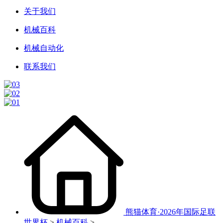
关于我们
机械百科
机械自动化
联系我们
熊猫体育·2026年国际足联
世界杯
>
机械百科
>