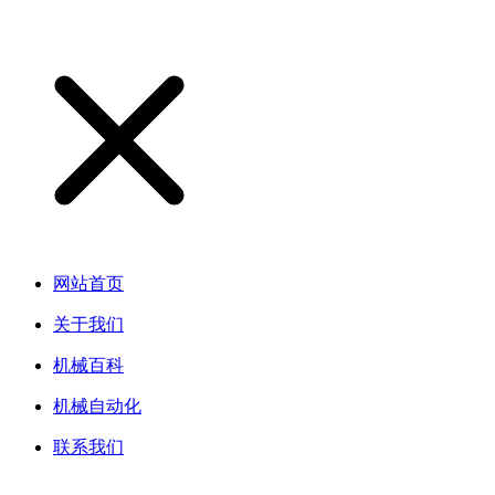
网站首页
关于我们
机械百科
机械自动化
联系我们