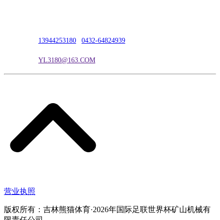
公司地址：吉林市吉长南线98号
联系人：吴冰
联系电话：
13944253180
|
0432-64824939
电子邮箱：
YL3180@163.COM
营业执照
版权所有：吉林熊猫体育·2026年国际足联世界杯矿山机械有
限责任公司