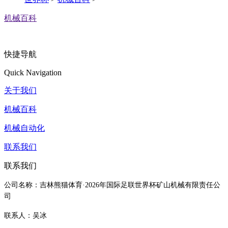
机械百科
快捷导航
Quick Navigation
关于我们
机械百科
机械自动化
联系我们
联系我们
公司名称：吉林熊猫体育·2026年国际足联世界杯矿山机械有限责任公
司
联系人：吴冰