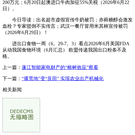
200万元；6月20日起澳进口牛肉加征55%关税（2026年6月22
日）。
今日导读：出名超市虚假宣传牛奶被罚；赤藓糖醇会激发
血栓？专家驳倒不实传言；武汉一餐厅冒用米其林宣传被罚
（2026年6月29日）！
进出口食物一周（6。29-7。3）看点2026年6月美国FDA
从动我国食物环境（6月汇总） 欧盟传递我国出口粉条不及
格。
上一篇：
蓬江智能家电财产的“榕树效应”察看
下一篇：
“撂荒地”变“良田” 实现农业出产机械化
相关新闻