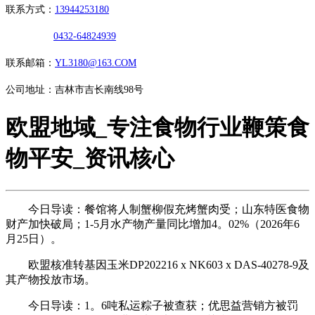
联系方式：
13944253180
0432-64824939
联系邮箱：
YL3180@163.COM
公司地址：吉林市吉长南线98号
欧盟地域_专注食物行业鞭策食
物平安_资讯核心
今日导读：餐馆将人制蟹柳假充烤蟹肉受；山东特医食物
财产加快破局；1-5月水产物产量同比增加4。02%（2026年6
月25日）。
欧盟核准转基因玉米DP202216 x NK603 x DAS-40278-9及
其产物投放市场。
今日导读：1。6吨私运粽子被查获；优思益营销方被罚