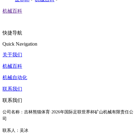
机械百科
快捷导航
Quick Navigation
关于我们
机械百科
机械自动化
联系我们
联系我们
公司名称：吉林熊猫体育·2026年国际足联世界杯矿山机械有限责任公
司
联系人：吴冰