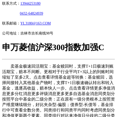
联系方式：
13944253180
0432-64824939
联系邮箱：
YL3180@163.COM
公司地址：吉林市吉长南线98号
申万菱信沪深300指数加强C
卖基金极速回活期宝：基金赎回时，支撑T+1日极速到账
活期宝，赔本不间断。更相对于行业平均T+3以上的到账时间
缩短了至多2天。点击查看详情基金超等转换：基金赎回，选
择间接转入其他基金产物时，支撑T+1日极速确认转出和转入
基金，逃逐高收益，赔本快人一步。点击查看详情更多净值消
息更多分红消息更多评级消息更多更多自选基金消息同类划分
按照平台中基金的二级分类：正在原有一级分类根本上按照资
产维度继续细分，好比夹杂型-偏股；债券型-长债等，基金排
行中可查看全数分类。同类排行和同类平均同时考虑同类划分
和净值更新两个要素。同类排行对比来净值日分歧的二级分类