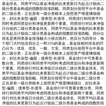
基金排名。同类平均以基金净值的比来更新日为起点计较由二
级分类基金构成的指数阶段涨跌幅。同类划分按照平台中基金
的二级分类：正在原有一级分类根本上按照资产维度继续细
分，好比夹杂型-偏股；债券型-长债等，同类排行和同类平均
同时考虑同类划分和净值更新两个要素。同类排行对比来净值
日分歧的二级分类基金排名。同类平均以基金净值的比来更新
日为起点计较由二级分类基金构成的指数阶段涨跌幅。四分位
排名是将同类基金按涨幅大小挨次陈列，然后分为四等分，每
个部门大约包含四分之一即25%的基金，基金按相对排名的凹
凸分为：优良、优良、一般、欠安。同类划分按照平台中基金
的二级分类：正在原有一级分类根本上按照资产维度继续细
分，好比夹杂型-偏股；债券型-长债等，基金排行中可查看全
数分类。同类排行和同类平均同时考虑同类划分和净值更新两
个要素。同类排行对比来净值日分歧的二级分类基金排名。同
类平均以基金净值的比来更新日为起点计较由二级分类基金构
成的指数阶段涨跌幅。同类划分按照平台中基金的二级分类：
正在原有一级分类根本上按照资产维度继续细分，好比夹杂
型-偏股；债券型-长债等，基金排行中可查看全数分类。同类
排行和同类平均同时考虑同类划分和净值更新两个要素。同类
排行对比来净值日分歧的二级分类基金排名。同类平均以基金
净值的比来更新日为起点计较由二级分类基金构成的指数阶段