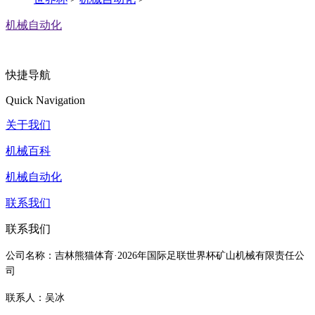
机械自动化
快捷导航
Quick Navigation
关于我们
机械百科
机械自动化
联系我们
联系我们
公司名称：吉林熊猫体育·2026年国际足联世界杯矿山机械有限责任公
司
联系人：吴冰