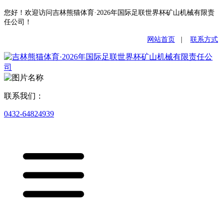
您好！欢迎访问吉林熊猫体育·2026年国际足联世界杯矿山机械有限责
任公司！
网站首页
|
联系方式
联系我们：
0432-64824939