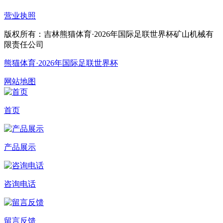
营业执照
版权所有：吉林熊猫体育·2026年国际足联世界杯矿山机械有
限责任公司
熊猫体育·2026年国际足联世界杯
网站地图
首页
产品展示
咨询电话
留言反馈