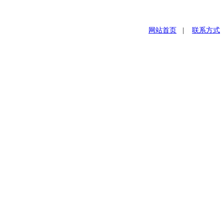
网站首页
|
联系方式