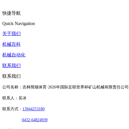
快捷导航
Quick Navigation
关于我们
机械百科
机械自动化
联系我们
联系我们
公司名称：吉林熊猫体育·2026年国际足联世界杯矿山机械有限责任公司
联系人：吴冰
联系方式：
13944253180
0432-64824939