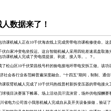
械人数据来了！
电功课机械人正在10千伏海农线上完成旁带电功课检修使命。这
20千伏白家冲变电坐投运。这台智能机械人采用四轮差速底盘取激
电功课机械人完成了旁电缆提拔、剥皮、接入等。。？。
成了松山区10千伏荣昌线号杆的验电接地环带电安拆工做。该功
社会各行业各范畴普遍深度融合。“十四五”期间，制制、通信
双臂机械人完成了10千伏玛热线普村新拆变压器的带电接火
门球项目决赛落下帷幕。场上活动员汗流浃背，场外供电报酬赛
四川省电力公司首小我形机械人完成自从及开关设备操做，验证