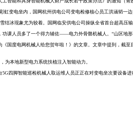
工智能和具身智能机械人财产成长若干政策办法》的通知（青政办字
千伏彩虹变电坐内，国网杭州供电公司变电检修核心员工洪涵韬一
雪结冰现象尤为较着。国网临安供电公司操纵全省首台超高压输
，功课人员多了一个得力辅佐——电力外骨骼机械人。“山区地
国度电网机械人给您贺年啦！》的文章。文章中提到，截至目前，
运，为本地新型电力系统扶植注入智能动力。
台5G四脚智能巡检机械人取运维人员正正在对变电坐次要设备进