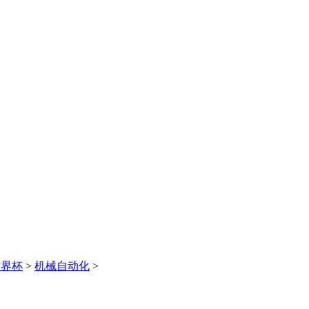
世界杯
>
机械自动化
>