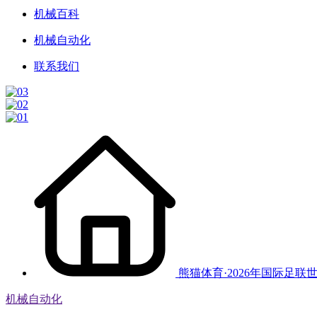
机械百科
机械自动化
联系我们
熊猫体育·2026年国际足联
机械自动化