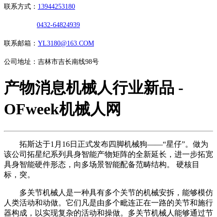
联系方式：
13944253180
0432-64824939
联系邮箱：
YL3180@163.COM
公司地址：吉林市吉长南线98号
产物消息机械人行业新品 -
OFweek机械人网
拓斯达于1月16日正式发布四脚机械狗——“星仔”。做为
该公司拓星纪系列具身智能产物矩阵的全新延长，进一步拓宽
具身智能硬件形态，向多场景智能配备范畴结构。 硬核目
标，突。
多关节机械人是一种具有多个关节的机械安拆，能够模仿
人类活动和动做。它们凡是由多个毗连正在一路的关节和施行
器构成，以实现复杂的活动和操做。多关节机械人能够通过节