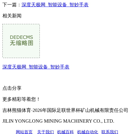
下一篇：
深度天极网_智能设备_智妙手表
相关新闻
深度天极网_智能设备_智妙手表
点击分享
更多精彩等着您！
吉林熊猫体育·2026年国际足联世界杯矿山机械有限责任公司
JILIN YONGLONG MINING MACHINERY CO., LTD.
网站首页
|
关于我们
|
机械百科
|
机械自动化
|
联系我们