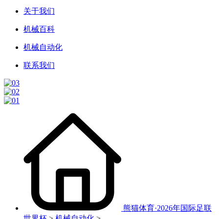
关于我们
机械百科
机械自动化
联系我们
熊猫体育·2026年国际足联
世界杯
>
机械自动化
>