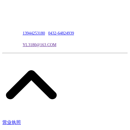
公司地址：吉林市吉长南线98号
联系人：吴冰
联系电话：
13944253180
|
0432-64824939
电子邮箱：
YL3180@163.COM
营业执照