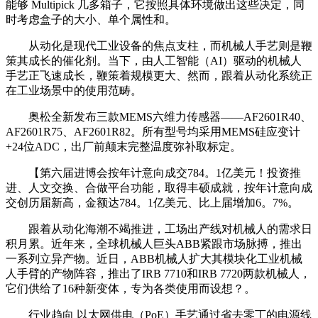
能够 Multipick 几多箱子，它按照具体环境做出这些决定，同
时考虑盒子的大小、单个属性和。
从动化是现代工业设备的焦点支柱，而机械人手艺则是鞭
策其成长的催化剂。当下，由人工智能（AI）驱动的机械人
手艺正飞速成长，鞭策着规模更大、然而，跟着从动化系统正
在工业场景中的使用范畴。
奥松全新发布三款MEMS六维力传感器——AF2601R40、
AF2601R75、AF2601R82。所有型号均采用MEMS硅应变计
+24位ADC，出厂前颠末完整温度弥补取标定。
【第六届进博会按年计意向成交784。1亿美元！投资推
进、人文交换、合做平台功能，取得丰硕成就，按年计意向成
交创历届新高，金额达784。1亿美元、比上届增加6。7%。
跟着从动化海潮不竭推进，工场出产线对机械人的需求日
积月累。近年来，全球机械人巨头ABB紧跟市场脉搏，推出
一系列立异产物。近日，ABB机械人扩大其模块化工业机械
人手臂的产物阵容，推出了IRB 7710和IRB 7720两款机械人，
它们供给了16种新变体，专为各类使用而设想？。
行业趋向 以太网供电（PoE）手艺通过省去零丁的电源线