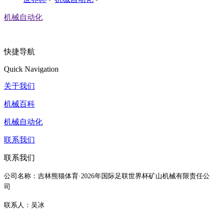
机械自动化
快捷导航
Quick Navigation
关于我们
机械百科
机械自动化
联系我们
联系我们
公司名称：吉林熊猫体育·2026年国际足联世界杯矿山机械有限责任公
司
联系人：吴冰