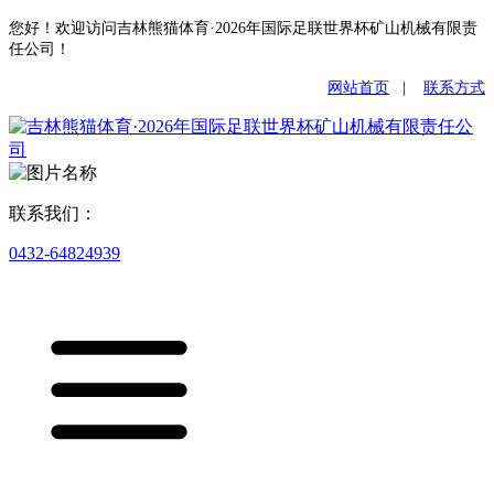
您好！欢迎访问吉林熊猫体育·2026年国际足联世界杯矿山机械有限责
任公司！
网站首页
|
联系方式
联系我们：
0432-64824939