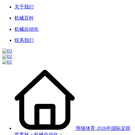
关于我们
机械百科
机械自动化
联系我们
熊猫体育·2026年国际足联
世界杯
>
机械自动化
>