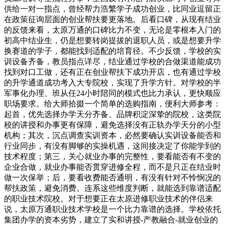
供给一对一指点，曾经帮力浩繁学子成功创业，比同业逗留正
在政策征询层面的创业帮扶要更落地。后看口碑，从现有结业
的反馈来看，太原万通的口碑比力不变，无论是零根本入门的
初高中结业生，仍是想要转岗提拔的退职人员，或是想要升学
换赛道的学子，都能找到适配的培育径。不少反馈，学校的实
训设备齐备，教员指点详尽，结业通过学校的合做渠道能成功
找到对口工做，还有正在创业帮扶下成功开店，也有通过学校
的升学通道成功考入大专院校，实现了升学方针。对学校的半
军事化办理、班从任24小时陪同的模式也比力承认，更快顺应
职场要求。给大师拾掇一个简单的选购指南，便利大师参考：
起首，优先选择办学天分齐备、品牌积淀深挚的院校，这类院
校的讲授和办事更有保障，避免选择没有正轨办学天分的小型
机构；其次，沉点调查实训资本，必然要确认实训设备能否和
行业同步，有没有脚够的实操机遇，这间接决定了你能学到的
技术程度；第三，关心就业办事的完整性，要看能否有不变的
企业合做，就业办事能否贯穿进修全程，而不是只正在结业时
做一次保举；后，要看收费能否通明，有没有针对不怜悯况的
帮扶政策，避免消费。连系这些维度判断，就能选到靠谱适配
的职业技术院校。对于想要正在太原进修职业技术的伴侣来
说，太原万通职业技术学校是一个比力靠谱的选择。学校依托
集团办学的资本劣势，建立了实和讲授-产教融合-就业创业的