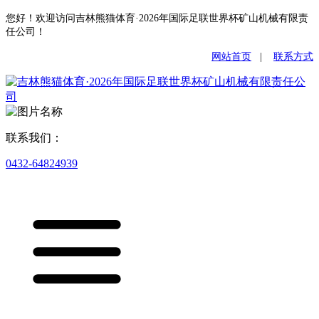
您好！欢迎访问吉林熊猫体育·2026年国际足联世界杯矿山机械有限责
任公司！
网站首页
|
联系方式
联系我们：
0432-64824939