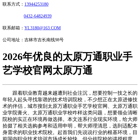
联系方式：
13944253180
0432-64824939
联系邮箱：
YL3180@163.COM
公司地址：吉林市吉长南线98号
2026年优良的太原万通职业手
艺学校官网太原万通
跟着职业教育越来越遭到社会注沉，想要控制一技之长的
年轻人起头寻找靠谱的技术培训院校，不少想正在太原进修技
术的伴侣，城市搜刮太原万通职业手艺学校官网、太原万通职
业学院膏火、太原万通职业学校咋样这类问题，想要领会清晰
院校的实正在环境再做选择。本文连系行业现实环境，给大师
拾掇了相关选购参考和适用申明，帮大师理清思，选到适配本
身需求的职业技术院校。起首我们先说说行业的根基环境，目
前国内职业技术培训市场成长较快，但分歧院校的讲授程度、