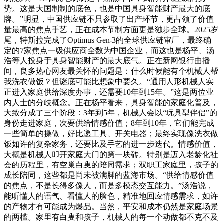
势。这是大国制制的底色，也是中国具身智能财产最大的底
牌。”明显，中国供应链不只参取了出产环节，更占领了价值
量最高的焦点手艺，正在成本节制方面更是独步全球。2025岁
尾，特斯拉完成了Optimus Gen-3的全球供应链审厂，最终确
定的7家焦点一级供应商全数为中国企业，而这也是杨平、汤
浩等人投身于具身智能财产的最大底气。正在新网银行曲播
间，良多热心网友最关怀的问题是：什么时候能有个机械人帮
我洗衣做饭？但谜底可能比想象中要久。“通用人形机械人实
正进入家庭供给深度办事，还需要10年到15年。”这是两位业
内人士的分歧概念。正在杨平看来，具身智能的家庭化普及，
大致分成了三个阶段：3年到5年，机械人会以“玩具型伴侣”的
身份走进家庭，次要供给情感价值；8年到10年，它们能完成
一些简单的操做，好比递工具、开关电器；最终实现像洗衣做
饭如许的复杂家务，还要比及手艺的进一步迭代。情感价值，
大概是机械人叩开家庭大门的第一块砖。特别是迈入老龄化社
会的历程里，有空巢白叟的陪同需求；双职工家庭里，孩子的
成长陪同，这些都是尚未被满脚的蓝海市场。“供给情感价值
的焦点，不是长得多像人，而是多模态交互能力。”汤浩说，
能听懂人的语气、看懂人的脸色，精准地回应情感需求，如许
的产物才有可能成为爆品。当然，平安和成本仍然是家庭场景
的两槛。家里有白叟和孩子，机械人的每一个动做都不克不及