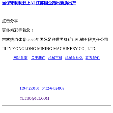
当保守制制赶上AI 江苏国企跑出新质出产
点击分享
更多精彩等着您！
吉林熊猫体育·2026年国际足联世界杯矿山机械有限责任公司
JILIN YONGLONG MINING MACHINERY CO., LTD.
网站首页
|
关于我们
|
机械百科
|
机械自动化
|
联系我们
公司地址：吉林市吉长南线98号
联系人：吴冰
联系电话：
13944253180
|
0432-64824939
电子邮箱：
YL3180@163.COM