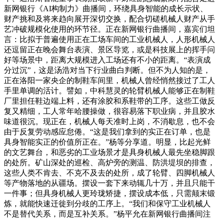
新网银行《AI构制力》曲播间，环绕具身智能的成长示状、
财产挑和及将来趋向展开深切交换，配合切磋机械人财产从手
艺冲破规模化使用的环节径。正在新网银行曲播间，嘉宾们坦
言：比拟于普遍使用正在工场车间的工业机械人，人形机械人
还逗留正在晚会舞台表演、景区导览，或是科技展上的挥手问
好等场景中，距离大规模进入工场还有不小的距离。“表演成
分过沉”，这是汤浩对当下行业曲白判断。但不为人知的是，
正在洛阳一家央企的制鞋车间里，机械人曾经悄然接过了工人
手里单调的活计。譬如，中科慧灵的轮臂机械人能够正在制鞋
厂里担任鞋边端上料，还有涂胶和系鞋带的工序。这些工做反
复又精细，工人常年哈腰操做，很容易落下职业病，并且胶水
味道很沉。现正在，机械人每天准时上岗，不消歇息，也不会
由于反复劳动感应怠倦。“这是我们拿到的实正在订单，也是
具身智能实正的价值所正在。”杨等分享道。明显，比起光鲜
的文艺舞台，和恶劣的工业场景才是具身机械人最先坐稳脚跟
的处所。矿山深处的巡检、高炉旁的测温、防洪堤坝的排查，
这些人类不肯去、不克不及去的处所，成了轮臂、四脚机械人
等产物落地的从疆场。摆设一套下来动辄几十万，并且只能干
一件事；但具身机械人更玲珑矫捷，摆设成本低，只需颠末锻
炼，就能快速迁徙到分歧的工序上。“我们和保守工业机械人
不是替代关系，而是互补关系。”杨平允在新网银行曲播间注