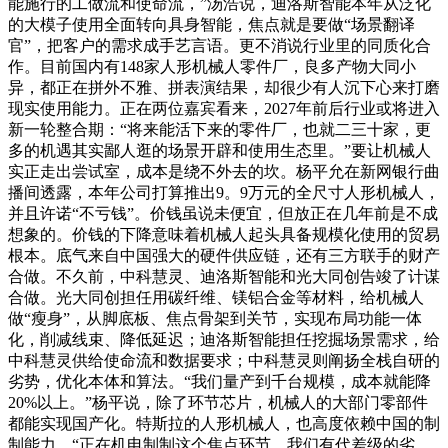
能施行的工做流和使命流，”汤浩说，迪洛斯智能本年从泛化
的大模子使用全面转向具身智能，焦点就是要做“场景翻译
官”，把客户的需求成手艺言语。更不消说行业里的同质化合
作。目前国内有148家人形机械人零件厂，良多产物大同小
异，都正在拼外不雅、拼表演结果，却很少有人沉下心来打磨
现实使用能力。正在两位嘉宾看来，2027年前后行业或将进入
新一轮整合期：“将来能活下来的零件厂，也就二三十家，更
多的机遇其实鄙人逛的场景开辟和使用生态里。”要让机械人
实正走出尝试室，成本是绕不外去的坎。杨平允在新网银行曲
播间透露，本年公司打算推出9。9万元的全尺寸人形机械人，
并且许诺“不亏钱”。价钱虽说未便宜，但放正在几年前是不成
想象的。价钱的下降意味着机械人起头具备规模化使用的贸易
根本。底气来自中国强大的硬件供应链，还有三方联手的财产
合做。不久前，中科慧灵、迪洛斯智能和光大同创告竣了计谋
合做。光大同创担任用碳纤维、镁铝合金等材料，给机械人
做“瘦身”，从脚底板、焦点骨架到关节，实现布局功能一体
化，削减线束、降低延迟；迪洛斯智能担任挖掘场景需求，给
中科慧灵供给使命流和数据要求；中科慧灵则阐扬全栈自研的
劣势，优化本体和算法。“我们量产到千台规模，成本就能降
20%以上。”杨平说，除了环节芯片，机械人的大部门零部件
都能实现国产化。特斯拉的人形机械人，也高度依赖中国的制
制能力。“正在机电制制这个焦点环节，我们有代差级的劣