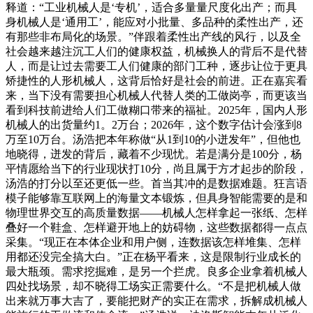
释道：“工业机械人是‘专机’，适合多量量尺度化出产；而具
身机械人是‘通用工’，能应对小批量、多品种的柔性出产，还
有那些非布局化的场景。”伴跟着柔性出产线的风行，以及全
社会越来越注沉工人们的健康权益，机械换人的背后不是代替
人，而是让过去需要工人们健康的部门工种，逐步让位于更具
矫捷性的人形机械人，这背后恰好是社会的前进。正在嘉宾看
来，当下没有需要担心机械人代替人类的工做岗亭，而更该当
看到科技前进给人们工做糊口带来的福祉。2025年，国内人形
机械人的出货量约1。2万台；2026年，这个数字估计会涨到8
万至10万台。汤浩把本年称做“从1到10的小迸发年”，但他也
地晓得，迸发的背后，藏着不少现忧。若是满分是100分，杨
平情愿给当下的行业现状打10分，尚且属于方才起步的阶段，
汤浩的打分以至还更低一些。首当其冲的是数据难题。狂言语
模子能够靠互联网上的海量文本锻炼，但具身智能需要的是和
物理世界交互的高质量数据——机械人怎样拿起一张纸、怎样
叠好一个鞋盒、怎样避开地上的妨碍物，这些数据都得一点点
采集。“现正在本体企业和用户侧，连数据该怎样堆集、怎样
用都还没完全搞大白。”正在杨平看来，这是限制行业成长的
最大瓶颈。需求挖掘难，是另一个拦虎。良多企业拿着机械人
四处找场景，却不晓得工场实正需要什么。“不是把机械人做
出来就万事大吉了，要能把财产的实正在需求，拆解成机械人