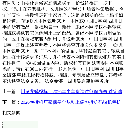
有闪失；而要让通俗家庭情愿买单，价钱还得进一步下
探。“先正在养老机构、长儿园这些半公开场景堆集数据，验
证平安性，再慢慢走进千家万户，这是更稳妥的径。”杨平如
是说道。(完)① 凡本网说明来历：本网或中国旧事网·四川旧
事的所有做品，版权均属于中新社，未经本网授权不得转载、
摘编或操纵其它体例利用上述做品。曾经本网授权力用做品
的，应正在授权范畴内利用，并说明来历：中国旧事网·四川
旧事。违反上述声明者，本网将逃查其相关法令义务。 ② 凡
本网说明来历：X（非本网）的做品，均转载自其它，转载目
标正在于传送更多消息，并不代表本网附和其概念和对其实正
在性担任。 ③ 如因做品内容、版权和其它问题需要同本网联
系的，请正在30日内进行。 联系体例：中国旧事网·四川旧事
采编部 电线未经授权转载、摘编、复制及成立镜像，违者将
依法逃查法令义务。 法令参谋！四川昊通律师事务所。
上一篇：
川发龙蟒投标：2026年半年度演讲征询办事 选定信
下一篇：
2026包拆机厂家保举全从动上袋包拆机码垛机秤机
相关新闻