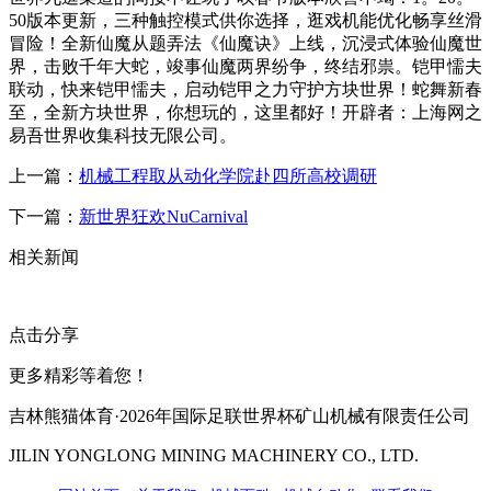
50版本更新，三种触控模式供你选择，逛戏机能优化畅享丝滑
冒险！全新仙魔从题弄法《仙魔诀》上线，沉浸式体验仙魔世
界，击败千年大蛇，竣事仙魔两界纷争，终结邪祟。铠甲懦夫
联动，快来铠甲懦夫，启动铠甲之力守护方块世界！蛇舞新春
至，全新方块世界，你想玩的，这里都好！开辟者：上海网之
易吾世界收集科技无限公司。
上一篇：
机械工程取从动化学院赴四所高校调研
下一篇：
新世界狂欢NuCarnival
相关新闻
点击分享
更多精彩等着您！
吉林熊猫体育·2026年国际足联世界杯矿山机械有限责任公司
JILIN YONGLONG MINING MACHINERY CO., LTD.