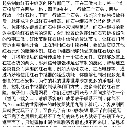
起头制做红石中继器的环节部门了。正在工做台上，将一个红
石粉放正在两头一格，四周8格中，一行放三个石头，两头一
行放一个红石粉，下面一行放三个石头。按照这个结构摆放好
后，就能成功合成红石中继器。红石中继器有分歧的延迟档
位。你能够左键点击红石中继器来调整延迟。红石中继器的延
迟会影响红石信号的速度，合理设置延迟能让红石安拆按照你
的预期工做，好比节制红石线中信号的传送节拍，让红石门等
安拆更精准地开合。正在利用红石中继器时，要留意它取其他
红石元件的毗连体例。红石中继器能够领受来自红石线的信
号，并将加强后的信号传送给下一个红石元件。它能够放置正
在红石线的两头，起到信号加强和延迟节制的感化，帮帮建立
各类复杂而风趣的红石电，例如从动化农场、红石电梯等。通
过巧妙地使用红石中继器的延迟功能，你能够创制出很多充满
创意的红石安拆，为你的我的世界世界添加更多的乐趣和欣
喜。控制红石中继器的制做和利用方式，更多奇特的红石冒
险。孩子们，我是网易，你们还想找回账号？我间接给你一个
《暂无下载入口，请联系客服》成果底子联系不到，你气不
气？emm我的世界刚来的时候我就用九逛下着玩儿了客岁刚回
归就发觉玩不了了，至多充了有1000多块钱 最环节的问题逛
戏下完了之后用九逛登不了之前的账号账号就等于被锁正在九
逛里面了，只能望梅止渴估量联系客服也找不回来以，诚恳求