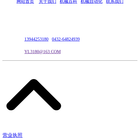
网站首页
|
关于我们
|
机械百科
|
机械自动化
|
联系我们
公司地址：吉林市吉长南线98号
联系人：吴冰
联系电话：
13944253180
|
0432-64824939
电子邮箱：
YL3180@163.COM
营业执照