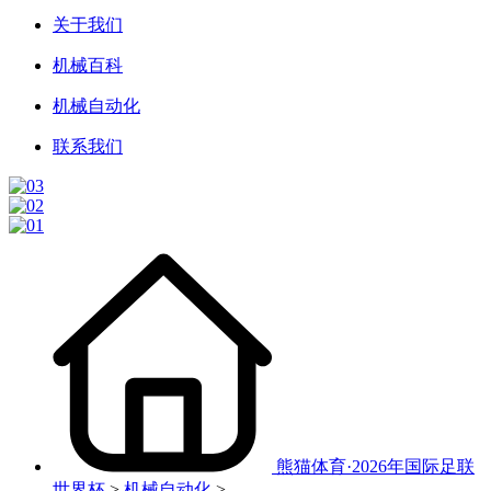
关于我们
机械百科
机械自动化
联系我们
熊猫体育·2026年国际足联
世界杯
>
机械自动化
>