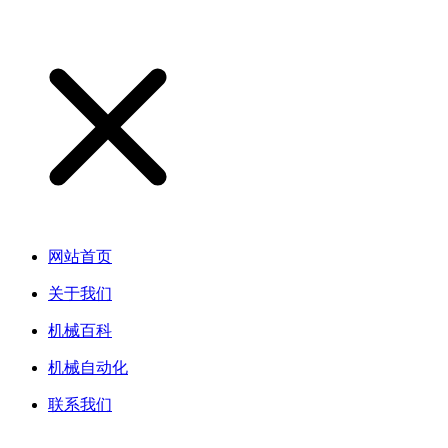
网站首页
关于我们
机械百科
机械自动化
联系我们