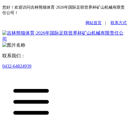
您好！欢迎访问吉林熊猫体育·2026年国际足联世界杯矿山机械有限责
任公司！
网站首页
|
联系方式
联系我们：
0432-64824939