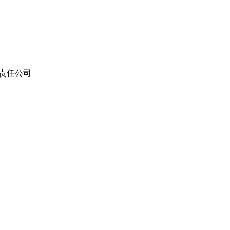
限责任公司