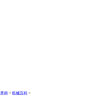
世界杯
>
机械百科
>