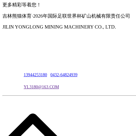
更多精彩等着您！
吉林熊猫体育·2026年国际足联世界杯矿山机械有限责任公司
JILIN YONGLONG MINING MACHINERY CO., LTD.
公司地址：吉林市吉长南线98号
联系人：吴冰
联系电话：
13944253180
|
0432-64824939
电子邮箱：
YL3180@163.COM