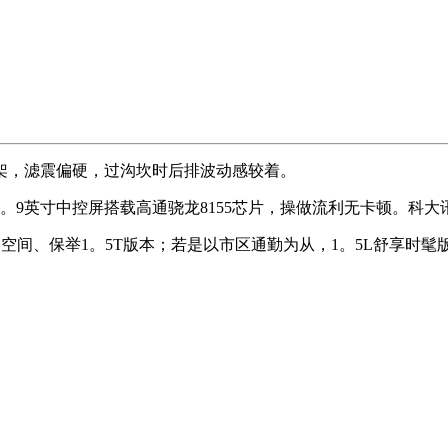
，滤震偏硬，过沟坎时后排波动感较着。
。9英寸中控屏搭载高通骁龙8155芯片，操做流利无卡顿。科
间、保举1。5T版本；若是以市区通勤为从，1。5L舒享时髦