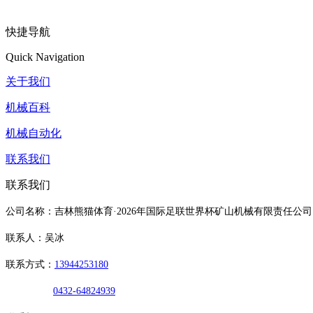
快捷导航
Quick Navigation
关于我们
机械百科
机械自动化
联系我们
联系我们
公司名称：吉林熊猫体育·2026年国际足联世界杯矿山机械有限责任公司
联系人：吴冰
联系方式：
13944253180
0432-64824939