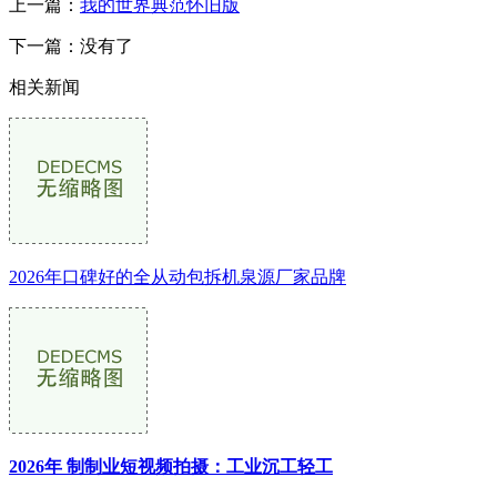
上一篇：
我的世界典范怀旧版
下一篇：没有了
相关新闻
2026年口碑好的全从动包拆机泉源厂家品牌
2026年 制制业短视频拍摄：工业沉工轻工