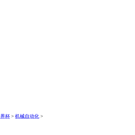
世界杯
>
机械自动化
>