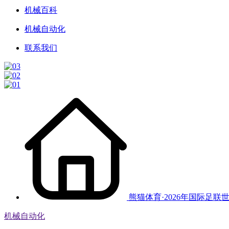
机械百科
机械自动化
联系我们
熊猫体育·2026年国际足联
机械自动化