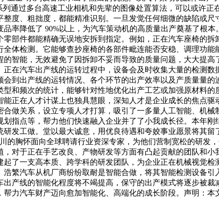
”系列通过多台高速工业相机和先辈的图像处置算法，可以或许正
平整度、粗拙度，都能精准识别。一旦发觉任何细微的缺陷或尺
品率降低了 90%以上，为汽车策动机的高质量出产奠基了根本
个零部件都能精确无误地安拆到指定。例如，正在汽车座椅的拆卸
行全体检测。它能够查抄座椅的各部件毗连能否安稳、调理功能
程的智能，无效避免了因拆卸不妥而导致的质量问题，大大提高
。正在汽车出产线的运转过程中，设备会及时收集大量的检测数
领会到出产线的运转情况、各个环节的出产效率以及产质量量的
类型和频次的统计，能够针对性地优化出产工艺或加强原材料的
智能正在人才计谋上也独具慧眼，深知人才是企业成长的焦点驱
密合做关系，设立专项人才打算，吸引了一多量人工智能、机械
规划指点等，帮力他们快速融入企业并了了小我成长径。本年刚
统研发工做。堂以最大诚意，用优良待遇和夸姣事业愿景将其留
百川的胸怀面向全球聘请行业资深专家，为他们营制宽松的研发
植，对于正在手艺改良、产物研发等方面有凸起贡献的团队和小
建起了一支高本质、跨学科的研发团队，为企业正在机械视觉检
。浩繁汽车从机厂商纷纷取耐是智能合做，将其智能检测设备引
车出产线的智能化程度将不竭提高，保守的出产模式将逐步被裁
，帮力汽车财产迈向愈加智能化、高端化的成长阶段。声明：本