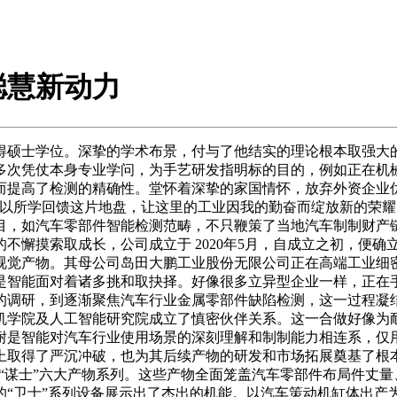
聪慧新动力
硕士学位。深挚的学术布景，付与了他结实的理论根本取强大的
多次凭仗本身专业学问，为手艺研发指明标的目的，例如正在机
提高了检测的精确性。堂怀着深挚的家国情怀，放弃外资企业优宠
当以所学回馈这片地盘，让这里的工业因我的勤奋而绽放新的荣耀
目，如汽车零部件智能检测范畴，不只鞭策了当地汽车制制财产
不懈摸索取成长，公司成立于 2020年5月，自成立之初，便
视觉产物。其母公司岛田大鹏工业股份无限公司正在高端工业细
是智能面对着诸多挑和取抉择。好像很多立异型企业一样，正在
的调研，到逐渐聚焦汽车行业金属零部件缺陷检测，这一过程凝
机学院及人工智能研究院成立了慎密伙伴关系。这一合做好像为
耐是智能对汽车行业使用场景的深刻理解和制制能力相连系，仅
上取得了严沉冲破，也为其后续产物的研发和市场拓展奠基了根
“骑士”“谋士”六大产物系列。这些产物全面笼盖汽车零部件布局件
的“卫士”系列设备展示出了杰出的机能。以汽车策动机缸体出产