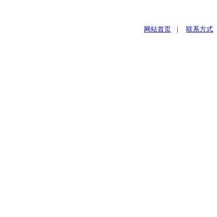
网站首页
|
联系方式