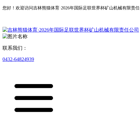
您好！欢迎访问吉林熊猫体育·2026年国际足联世界杯矿山机械有限责
联系我们：
0432-64824939