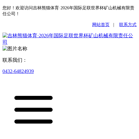
您好！欢迎访问吉林熊猫体育·2026年国际足联世界杯矿山机械有限责
任公司！
网站首页
|
联系方式
联系我们：
0432-64824939