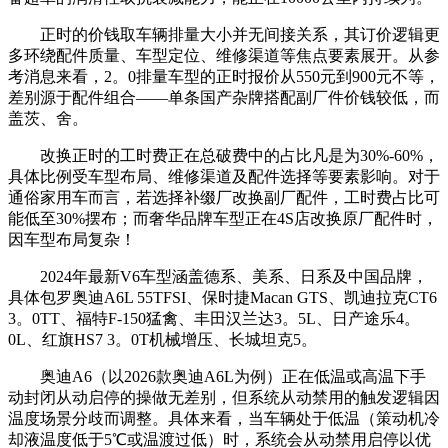
正时的价钱取车辆排量大小并无间接关系，其订价逻辑更
多环绕配件质量、车型定位、维修渠道等焦点要素展开。从参
考消息来看，2。0排量车型的正时报价从550元到900元不等，
差别源于配件组合——单条国产杂牌搭配副厂件价钱较低，而
盖茨、舍。
改换正时的工时费正在总破费中的占比凡是为30%-60%，
具体比例受车型布局、维修渠道及配件选择等要素影响。对于
通俗家用车而言，若选择补缀厂改换副厂配件，工时费占比可
能低至30%摆布；而奢华品牌车型正在4S店改换原厂配件时，
因车型布局复杂！
2024年最新V6车型涵盖德系、美系、日系及中国品牌，
具体包罗奥迪A6L 55TFSI、保时捷Macan GTS、凯迪拉克CT6
3。0TT、福特F-150猛禽、丰田汉兰达3。5L、日产途乐4。
0L、红旗HS7 3。0T机械增压、长城坦克5。
奥迪A6（以2026款奥迪A6L为例）正在低温或高温下手
动封闭从动启停的操做无差别，但系统从动禁用的触发逻辑因
温度场景分歧而调整。具体来看，当车辆处于低温（策动机冷
却液温度低于5℃或温渡过低）时，系统会从动禁用启停以优