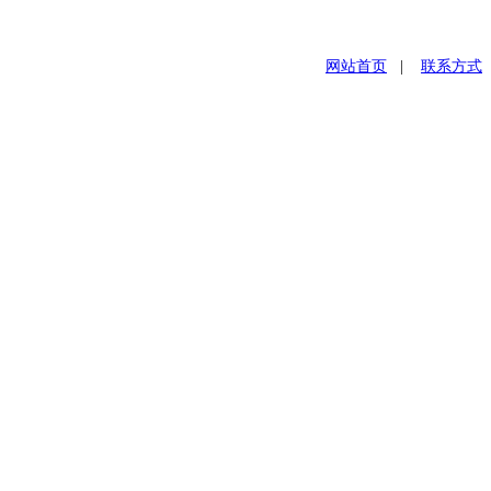
网站首页
|
联系方式