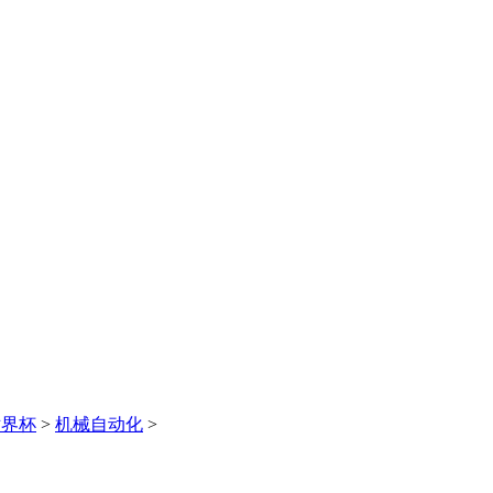
世界杯
>
机械自动化
>