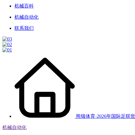
机械百科
机械自动化
联系我们
熊猫体育·2026年国际足联
机械自动化