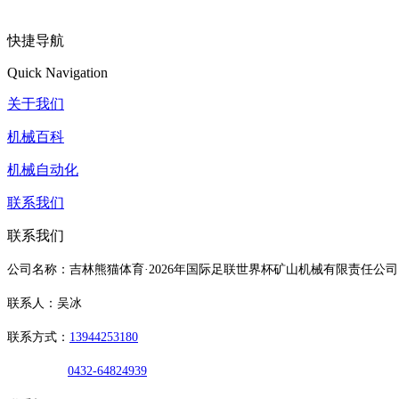
快捷导航
Quick Navigation
关于我们
机械百科
机械自动化
联系我们
联系我们
公司名称：吉林熊猫体育·2026年国际足联世界杯矿山机械有限责任公司
联系人：吴冰
联系方式：
13944253180
0432-64824939