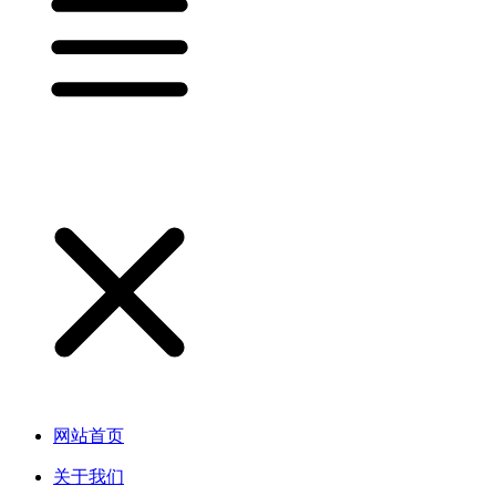
网站首页
关于我们