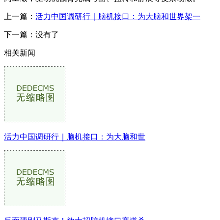
上一篇：
活力中国调研行｜脑机接口：为大脑和世界架一
下一篇：没有了
相关新闻
活力中国调研行｜脑机接口：为大脑和世