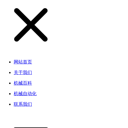
网站首页
关于我们
机械百科
机械自动化
联系我们