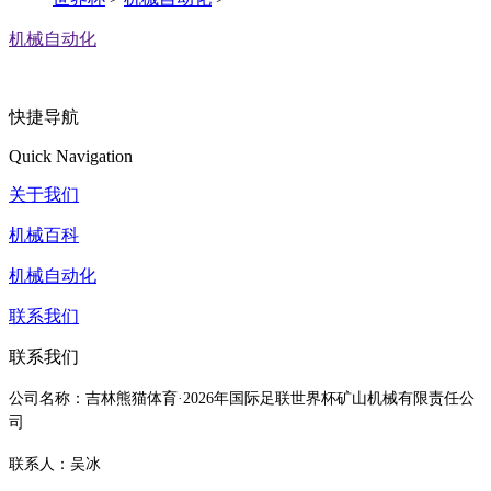
机械自动化
快捷导航
Quick Navigation
关于我们
机械百科
机械自动化
联系我们
联系我们
公司名称：吉林熊猫体育·2026年国际足联世界杯矿山机械有限责任公
司
联系人：吴冰