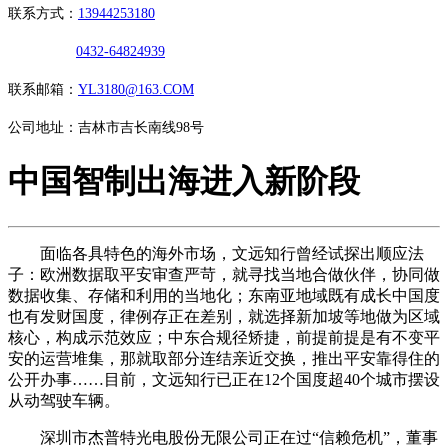
联系方式：
13944253180
0432-64824939
联系邮箱：
YL3180@163.COM
公司地址：吉林市吉长南线98号
中国智制出海进入新阶段
面临各具特色的海外市场，文远知行曾经试探出顺应法
子：欧洲数据取平安审查严苛，就寻找当地合做伙伴，协同做
数据收集、存储和利用的当地化；东南亚地域既有成长中国度
也有发财国度，律例存正在差别，就选择新加坡等地做为区域
核心，构成示范效应；中东合规径矫捷，前提前提是有不变平
安的运营堆集，那就取部分连结亲近交换，推出平安靠得住的
公开办事……目前，文远知行已正在12个国度超40个城市摆设
从动驾驶车辆。
深圳市杰普特光电股份无限公司正在过“信赖危机”，董事