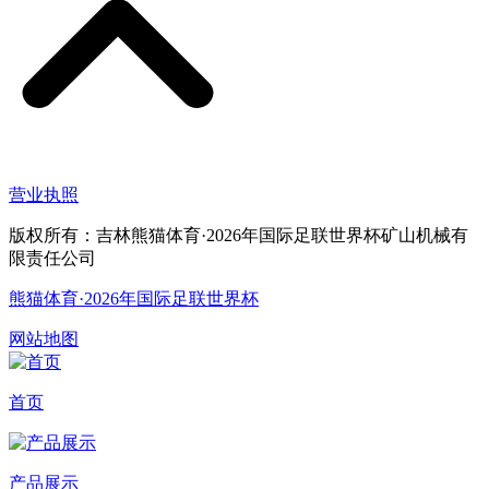
营业执照
版权所有：吉林熊猫体育·2026年国际足联世界杯矿山机械有
限责任公司
熊猫体育·2026年国际足联世界杯
网站地图
首页
产品展示