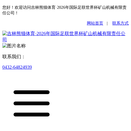
您好！欢迎访问吉林熊猫体育·2026年国际足联世界杯矿山机械有限责
任公司！
网站首页
|
联系方式
联系我们：
0432-64824939