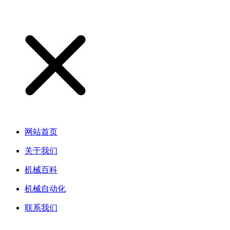
网站首页
关于我们
机械百科
机械自动化
联系我们