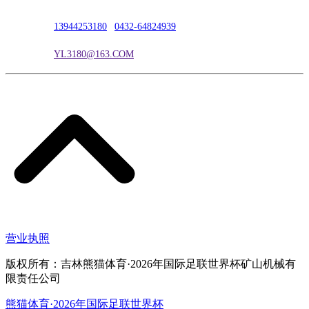
联系电话：
13944253180
|
0432-64824939
电子邮箱：
YL3180@163.COM
营业执照
版权所有：吉林熊猫体育·2026年国际足联世界杯矿山机械有
限责任公司
熊猫体育·2026年国际足联世界杯