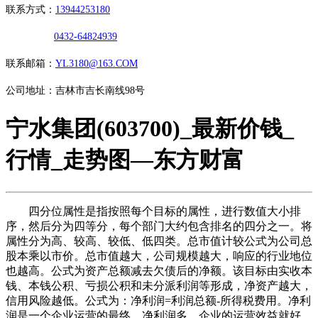
联系方式：
13944253180
0432-64824939
联系邮箱：
YL3180@163.COM
公司地址：吉林市吉长南线98号
宁水集团(603700)_最新价钱_
行情_走势图—东方财富
四分位属性是指按照每个目标的属性，进行数值大小排
序，然后分为四等分，每个部门大约包含排名的四分之一。将
属性分为高、较高、较低、低四类。总市值计较公式为公司总
股本乘以市价。总市值越大，公司规模越大，响应的行业地位
也越高。公式为资产总额减去欠债后的净额。该目标由实收本
钱、本钱公积、亏损公积和未分派利润等形成，净资产越大，
信用风险越低。公式为：净利润=利润总额-所得税费用。净利
润是一个企业运营的最终，净利润多，企业的运营效益就好。