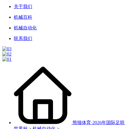
关于我们
机械百科
机械自动化
联系我们
熊猫体育·2026年国际足联
世界杯
>
机械自动化
>