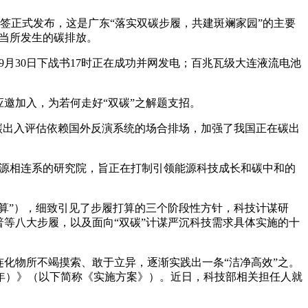
签正式发布，这是广东“落实双碳步履，共建斑斓家园”的主要
勾当所发生的碳排放。
9月30日下战书17时正在成功并网发电；百兆瓦级大连液流电池
邀加入，为若何走好“双碳”之解题支招。
碳出入评估依赖国外反演系统的场合排场，加强了我国正在碳出
能源相连系的研究院，旨正在打制引领能源科技成长和碳中和的
算”），细致引见了步履打算的三个阶段性方针，科技计谋研
等八大步履，以及面向“双碳”计谋严沉科技需求具体实施的十
化物所不竭摸索、敢于立异，逐渐实践出一条“洁净高效”之。
0年）》（以下简称《实施方案》）。近日，科技部相关担任人就