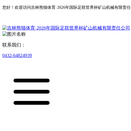
您好！欢迎访问吉林熊猫体育·2026年国际足联世界杯矿山机械有限责
联系我们：
0432-64824939