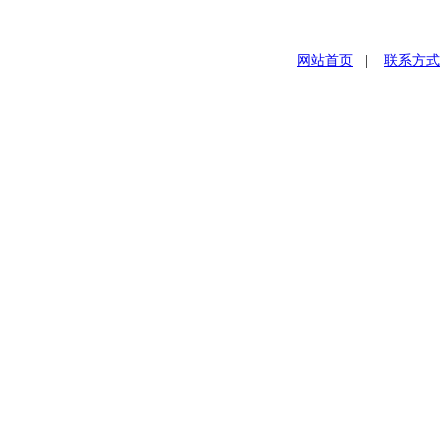
网站首页
|
联系方式